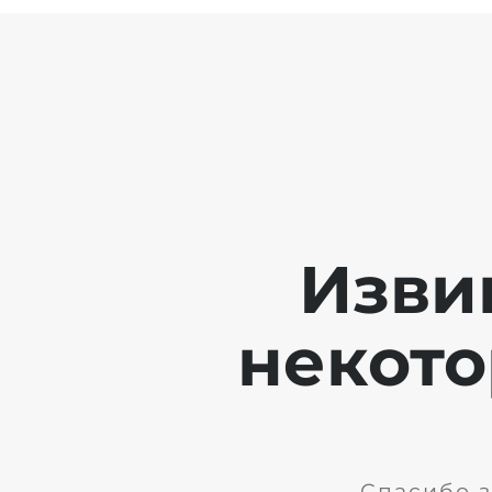
Изви
некото
Спасибо з