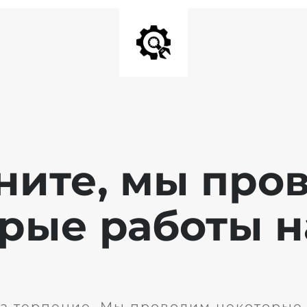
ните, мы про
рые работы н
а терпение. Мы проводим некоторые