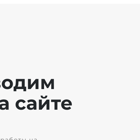
водим
а сайте
 работы на